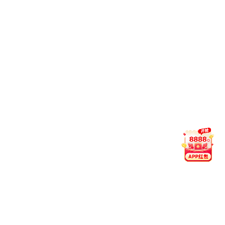
同时也让许多年轻球员向他们学习，希望能够达到类
似高度。然而，这种偶然性与必然性的结合，使得后
来的球队很难复刻这一成功模式。许多人开始意识
到，这个时代已成为一个标杆，却也是一个无法逾越
的高峰。
例如，在技术层面上，如今很多年轻球员虽然具备不
错天赋，但在判断力、配合度等方面仍有待提高。整
体来看，与梅西等传奇相比，现在球队普遍缺乏那种
令人惊叹的一体化打法，因此造成了许多球队的发展
停滞不前。
4、未来发展的展望
针对当前局势，各大俱乐部纷纷开始探索新的发展方
向。在培养青训系统方面投入更多精力已经成为一种