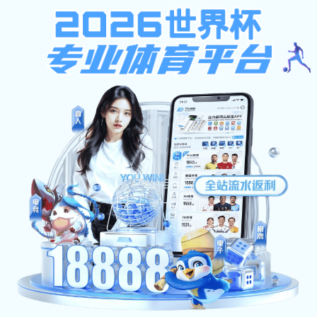
注册入口
全天更新 ·
开云在线登录
app入口
赛事实时同步
无论您身在何处，
开云在线登录app入口APP
为您
带来高速、高清、稳定的观赛体验。
下载客户端
网页端访问