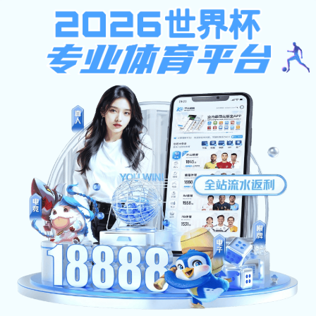
注册入口
全天更新 ·
开云在线登录
app入口
赛事实时同步
无论您身在何处，
开云在线登录app入口APP
为您
带来高速、高清、稳定的观赛体验。
下载客户端
网页端访问