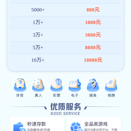
史长河中留下属于自己的传奇印记。
1、自我定位与职业理想
姆巴佩作为当今足坛最炙手可热的新星之一，他对自
己的定位非常清晰。他不满足于只是一名优秀的前
锋，而是立志成为世界级的传奇球员。这样的理想驱
动着他不断突破自身极限，努力提升技术水平和比赛
意识。在接受采访时，他曾表示希望能在未来创造更
多历史，超越那些伟大的前辈。
这种自我定位不仅体现在场上的表现，也反映在他的
训练态度和生活方式上。每天都进行高强度训练，并
严格要求自己保持良好的身体状态，正是为了能够在
比赛中发挥出最佳水平。此外，他还注重心理素质的