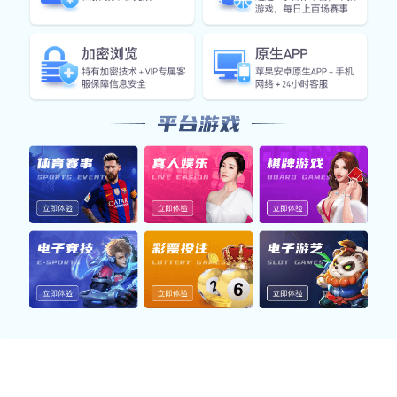
培养，以应对高压环境下带来的挑战。这种全方位的
发展使得姆巴佩更具竞争力，有望实现自己的理想。
此外，姆巴佩也深知作为一名顶级运动员需要承担相
应的责任。他希望通过自己的努力，不仅为自己赢得
荣誉，也能激励更多年轻人追逐梦想。这种使命感让
他的职业生涯更加令人瞩目，为他日后的发展奠定了
坚实基础。
2、渴望竞技状态与进步
对于任何一名足球运动员来说，保持良好的竞技状态
至关重要。姆巴佩对此有着深刻认识，他知道只有持
续进步才能立于不败之地。因此，在每一个赛季开始
之前，他都会制定详细的训练计划，以确保自己能够
不断提升技术水平和比赛能力。