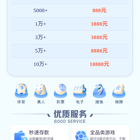
1、马刺的战略与执行力
马刺队在本次系列赛中展现出了极高的战术素养和执
行力。他们以团队篮球为核心，通过精准配合和快速
移动来撕裂雷霆的防线。在进攻端，马刺不仅依赖明
星球员，还充分发挥了替补阵容的作用，使得球队在
每一场比赛中都能保持高效运转。
此外，教练组针对雷霆队员特点制定了有效战术，比
如利用挡拆和外线投射，将雷霆防守牵扯开来，从而
创造出更好的进攻机会。这种高效率的战术实施，使
得马刺在多场比赛中都能够逐渐扩大领先优势，为最
终胜利奠定基础。
尤其是在关键时刻，马刺总能稳住心态，通过冷静有
效的策略来应对压力，这种心理素质正是他们能够取