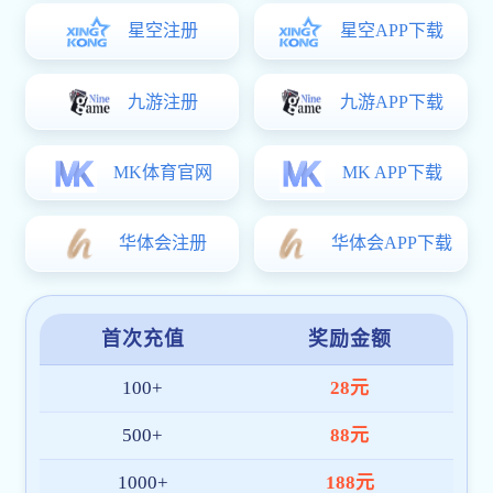
2026-06-21 02:24
51 次阅读
首页
/
体育热点
在本篇文章中，我们将深入探讨杨健对马刺与雷霆系
列赛的预测，尤其是马刺以4-2战胜雷霆这一结果以及
他们在82分的防守表现上所展现出的惊人实力。文章
将从四个方面进行详细分析：首先，我们会讨论马刺
的整体战略及其执行力；接着，关注雷霆的表现及其
不足之处；然后，分析双方球员的关键表现与贡献；
最后，我们将探讨这场比赛对未来季后赛形势的影
响。通过这些角度的剖析，使读者能够全面理解这一
系列赛的重要性和精彩程度。